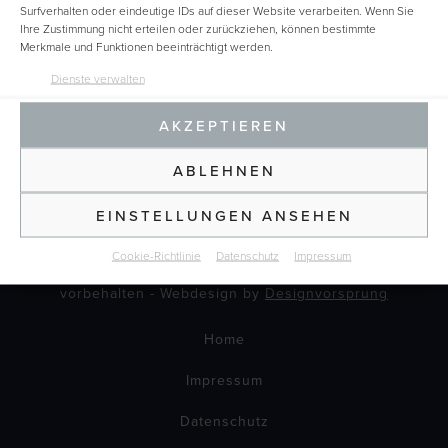
Surfverhalten oder eindeutige IDs auf dieser Website verarbeiten. Wenn Sie
Ihre Zustimmung nicht erteilen oder zurückziehen, können bestimmte
Merkmale und Funktionen beeinträchtigt werden.
Dienste verwalten
AKZEPTIEREN
ABLEHNEN
EINSTELLUNGEN ANSEHEN
Cookie-Richtlinie
Datenschutz
Impressum
©2025 - BRIONIC GmbH - Bochum - Alle Rechte
vorbehalten - Webdesign by
Designvorsprung
Home
Impressum
Datenschutz