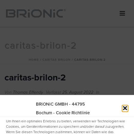
caritas-brilon-2
HOME
/
CARITAS BRILON
/ CARITAS-BRILON-2
caritas-brilon-2
Von
Thomas Effendy
Verfasst
25. August 2022
In
BRiONiC GMBH - 44795
Bochum - Cookie Richtlinie
Um Ihnen ein optimales Erlebnis zu bieten, verwenden wir Technologien wie
Cookies, um Geräteinformationen zu speichern und/oder darauf zuzugreifen.
Wenn Sie diesen Technologien zustimmen, können wir Daten wie das