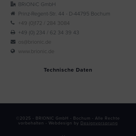
BRiONiC GmbH
Prinz-Regent-Str. 44 - D-44795 Bochum
+49 (0)172 / 284 3084
+49 (0) 234 / 62 34 39 43
os@brionic.de
www.brionic.de
Technische Daten
©2025 - BRIONIC GmbH - Bochum - Alle Rechte
vorbehalten - Webdesign by
Designvorsprung