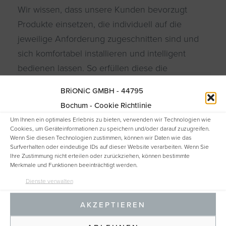
Wir wissen, dass unsere Kunden bevorzugt
Produkte einsetzen, die individuell auf die
jeweilige Anforderung zugeschnitten sind und
sich komfortabel installieren und intelligent
bedienen lassen. So erfüllen diese die
Anforderungen der aktuellen Normen und
BRiONiC GMBH - 44795
Richtlinien (Gütekriterien) und tragen ihren
Bochum - Cookie Richtlinie
Anteil durch eine energieeffiziente Bauweise
Um Ihnen ein optimales Erlebnis zu bieten, verwenden wir Technologien wie
und eine ressourcenschonende Produktion zur
Cookies, um Geräteinformationen zu speichern und/oder darauf zuzugreifen.
Wenn Sie diesen Technologien zustimmen, können wir Daten wie das
Wirtschaftlichkeit, Umweltschonung und CO2-
Surfverhalten oder eindeutige IDs auf dieser Website verarbeiten. Wenn Sie
Reduktion bei.Unser gesamtes Ingenieurswissen
Ihre Zustimmung nicht erteilen oder zurückziehen, können bestimmte
Merkmale und Funktionen beeinträchtigt werden.
und die Erfahrungen unserer Mitarbeiter sind in
Dienste verwalten
der Entwicklung und Ausführung unserer RLT-
Geräte und Komponenten eingebracht. Sehen
AKZEPTIEREN
Sie einige Beispiele.