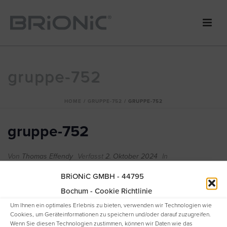
gruppe-752
HOME
/
GRUPPE-752
/ GRUPPE-752
gruppe-752
Von
Thomas Effendy
Verfasst
2. Oktober 2024
In
BRiONiC GMBH - 44795
Bochum - Cookie Richtlinie
Um Ihnen ein optimales Erlebnis zu bieten, verwenden wir Technologien wie
Cookies, um Geräteinformationen zu speichern und/oder darauf zuzugreifen.
Wenn Sie diesen Technologien zustimmen, können wir Daten wie das