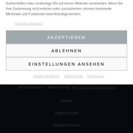
Surfverhalten oder eindeutige IDs auf dieser Website verarbeiten. Wenn Sie
Ihre Zustimmung nicht erteilen oder zurückziehen, können bestimmte
Merkmale und Funktionen beeinträchtigt werden.
Dienste verwalten
AKZEPTIEREN
ABLEHNEN
EINSTELLUNGEN ANSEHEN
Cookie-Richtlinie
Datenschutz
Impressum
©2025 - BRIONIC GmbH - Bochum - Alle Rechte
vorbehalten - Webdesign by
Designvorsprung
Home
Impressum
Datenschutz