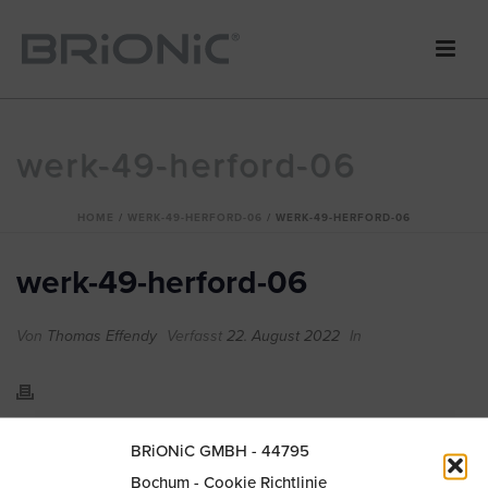
werk-49-herford-06
HOME
/
WERK-49-HERFORD-06
/ WERK-49-HERFORD-06
werk-49-herford-06
Von
Thomas Effendy
Verfasst
22. August 2022
In
BRiONiC GMBH - 44795
Bochum - Cookie Richtlinie