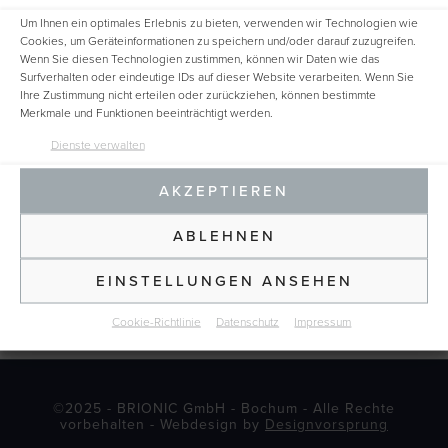
Um Ihnen ein optimales Erlebnis zu bieten, verwenden wir Technologien wie
Cookies, um Geräteinformationen zu speichern und/oder darauf zuzugreifen.
Wenn Sie diesen Technologien zustimmen, können wir Daten wie das
Surfverhalten oder eindeutige IDs auf dieser Website verarbeiten. Wenn Sie
Ihre Zustimmung nicht erteilen oder zurückziehen, können bestimmte
Merkmale und Funktionen beeinträchtigt werden.
Dienste verwalten
AKZEPTIEREN
ABLEHNEN
EINSTELLUNGEN ANSEHEN
Cookie-Richtlinie
Datenschutz
Impressum
©2025 - BRIONIC GmbH - Bochum - Alle Rechte
vorbehalten - Webdesign by
Designvorsprung